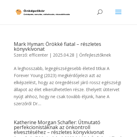
Mark Hyman: Örökké fiatal – részletes
könyvkivonat
Szerző:
efficenter
|
2025.04.28
|
Önfejlesztőknek
A leghosszabb, legegészségesebb életed titkai A
Forever Young (2023) megkérdőjelezi azt az
elképzelést, hogy az öregedéssel járó rossz egészségi
állapot az élet elkerülhetetlen része. Ehelyett útitervet
nyújt ahhoz, hogy ne csak tovább éljünk, hane A
szerzőről Dr....
Katherine Morgan Schafler: Útmutató
perfekcionistáknak az önkontroll
elvesztéséhez – részletes könyvkivonat