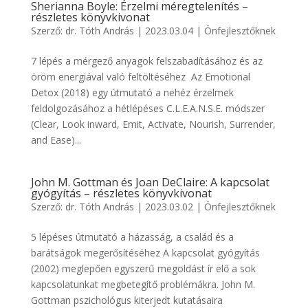
Sherianna Boyle: Érzelmi méregtelenítés –
részletes könyvkivonat
Szerző:
dr. Tóth András
|
2023.03.04
|
Önfejlesztőknek
7 lépés a mérgező anyagok felszabadításához és az
öröm energiával való feltöltéséhez Az Emotional
Detox (2018) egy útmutató a nehéz érzelmek
feldolgozásához a hétlépéses C.L.E.A.N.S.E. módszer
(Clear, Look inward, Emit, Activate, Nourish, Surrender,
and Ease)...
John M. Gottman és Joan DeClaire: A kapcsolat
gyógyítás – részletes könyvkivonat
Szerző:
dr. Tóth András
|
2023.03.02
|
Önfejlesztőknek
5 lépéses útmutató a házasság, a család és a
barátságok megerősítéséhez A kapcsolat gyógyítás
(2002) meglepően egyszerű megoldást ír elő a sok
kapcsolatunkat megbetegítő problémákra. John M.
Gottman pszichológus kiterjedt kutatásaira