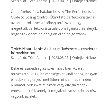
Szerző:
dr. Tóth András
|
2023.04.06
|
Önfejlesztőknek
Út a békéhez és a hatalomhoz. A The Perfectionist’s
Guide to Losing Control (Útmutató perfekcionistáknak
az önkontroll elvesztéséhez) arról szól, hogy
megértsük perfekcionista tulajdonságainkat, és elérjük,
hogy azok önért, ne pedig ön ellen dolgozzanak....
Thich Nhat Hanh: Az élet művészete – részletes
könyvkivonat
Szerző:
dr. Tóth András
|
2023.03.05
|
Önfejlesztőknek
Béke és szabadság az itt és most-ban Az élet
művészete (2017) bölcsességeket kínál ahhoz, hogyan
élhetjük meg teljes mértékben minden nap minden
pillanatát. Sokunkat félelmek vagy elfoglaltságok
emésztenek fel, amelyek megakadályozzák, hogy részt
vegyünk az élet...