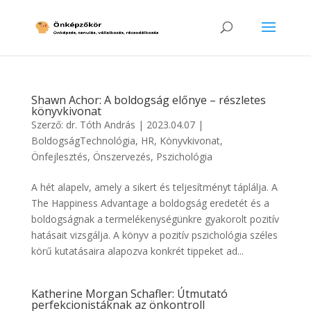
Shawn Achor: A boldogság előnye – részletes
könyvkivonat
Szerző:
dr. Tóth András
|
2023.04.07
|
BoldogságTechnológia
,
HR
,
Könyvkivonat
,
Önfejlesztés
,
Önszervezés
,
Pszichológia
A hét alapelv, amely a sikert és teljesítményt táplálja. A
The Happiness Advantage a boldogság eredetét és a
boldogságnak a termelékenységünkre gyakorolt pozitív
hatásait vizsgálja. A könyv a pozitív pszichológia széles
körű kutatásaira alapozva konkrét tippeket ad...
Katherine Morgan Schafler: Útmutató
perfekcionistáknak az önkontroll