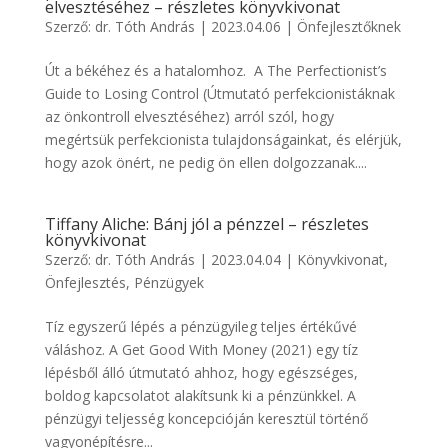
elvesztéséhez – részletes könyvkivonat
Szerző:
dr. Tóth András
|
2023.04.06
|
Önfejlesztőknek
Út a békéhez és a hatalomhoz. A The Perfectionist’s
Guide to Losing Control (Útmutató perfekcionistáknak
az önkontroll elvesztéséhez) arról szól, hogy
megértsük perfekcionista tulajdonságainkat, és elérjük,
hogy azok önért, ne pedig ön ellen dolgozzanak....
Tiffany Aliche: Bánj jól a pénzzel – részletes
könyvkivonat
Szerző:
dr. Tóth András
|
2023.04.04
|
Könyvkivonat
,
Önfejlesztés
,
Pénzügyek
Tíz egyszerű lépés a pénzügyileg teljes értékűvé
váláshoz. A Get Good With Money (2021) egy tíz
lépésből álló útmutató ahhoz, hogy egészséges,
boldog kapcsolatot alakítsunk ki a pénzünkkel. A
pénzügyi teljesség koncepcióján keresztül történő
vagyonépítésre...