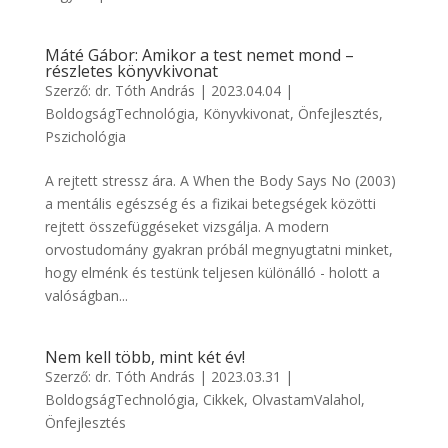
Máté Gábor: Amikor a test nemet mond –
részletes könyvkivonat
Szerző:
dr. Tóth András
|
2023.04.04
|
BoldogságTechnológia
,
Könyvkivonat
,
Önfejlesztés
,
Pszichológia
A rejtett stressz ára. A When the Body Says No (2003)
a mentális egészség és a fizikai betegségek közötti
rejtett összefüggéseket vizsgálja. A modern
orvostudomány gyakran próbál megnyugtatni minket,
hogy elménk és testünk teljesen különálló - holott a
valóságban...
Nem kell több, mint két év!
Szerző:
dr. Tóth András
|
2023.03.31
|
BoldogságTechnológia
,
Cikkek
,
OlvastamValahol
,
Önfejlesztés