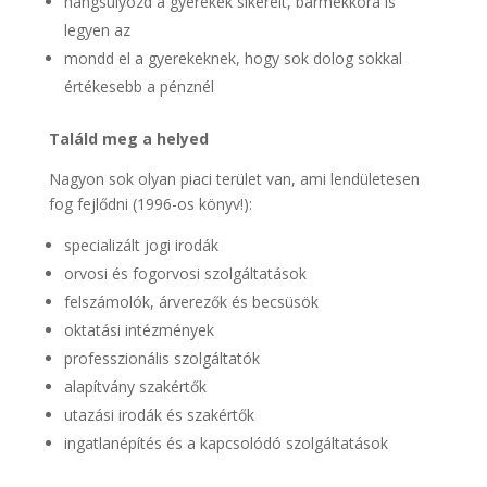
hangsúlyozd a gyerekek sikereit, bármekkora is
legyen az
mondd el a gyerekeknek, hogy sok dolog sokkal
értékesebb a pénznél
Találd meg a helyed
Nagyon sok olyan piaci terület van, ami lendületesen
fog fejlődni (1996-os könyv!):
specializált jogi irodák
orvosi és fogorvosi szolgáltatások
felszámolók, árverezők és becsüsök
oktatási intézmények
professzionális szolgáltatók
alapítvány szakértők
utazási irodák és szakértők
ingatlanépítés és a kapcsolódó szolgáltatások