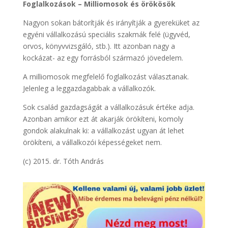
Foglalkozások – Milliomosok és örökösök
Nagyon sokan bátorítják és irányítják a gyereküket az
egyéni vállalkozású speciális szakmák felé (ügyvéd,
orvos, könyvvizsgáló, stb.). Itt azonban nagy a
kockázat- az egy forrásból származó jövedelem.
A milliomosok megfelelő foglalkozást választanak.
Jelenleg a leggazdagabbak a vállalkozók.
Sok család gazdagságát a vállalkozásuk értéke adja.
Azonban amikor ezt át akarják örökíteni, komoly
gondok alakulnak ki: a vállalkozást ugyan át lehet
örökíteni, a vállalkozói képességeket nem.
(c) 2015. dr. Tóth András