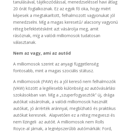
tanulásával, tájékozódással, menedzseléssel havi átlag
20 órát foglalkoznak. Ez az egyik fő oka, hogy miért
képesek a megtakarított, felhalmozott vagyonukat jól
menedzselni. Míg a magas keresetű/ alacsony vagyonú
réteg befektetésként azt vásárolja meg, amit
rásóznak, míg a valódi milliomosok tudatosan
választanak.
Nem az vagy, ami az autód
A milliomosok szerint az anyagi függetlenség
fontosabb, mint a magas szociális státusz.
A milliomosok (PAW) és a jól kereső nem felhalmozók
(VAW) között a legélesebb különbség az autóvásárlási
szokásokban van. Míg a „szuperfogyasztók” új, drága
autókat vásárolnak, a valódi milliomosok használt
autókat, jó ár/érték aránnyal, megbízható és praktikus
autókat keresnek. Alapvetően ez a réteg megveszi és
nem lízingeli az autóit. A milliomosok nem Rolls
Royce-al járnak, a legnépszerűbb autómárkák: Ford,