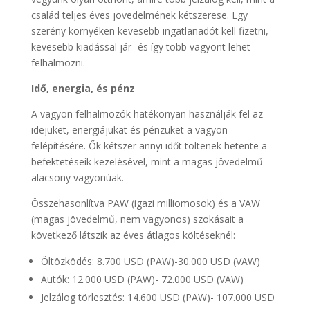
család teljes éves jövedelmének kétszerese. Egy
szerény környéken kevesebb ingatlanadót kell fizetni,
kevesebb kiadással jár- és így több vagyont lehet
felhalmozni.
Idő, energia, és pénz
A vagyon felhalmozók hatékonyan használják fel az
idejüket, energiájukat és pénzüket a vagyon
felépítésére. Ők kétszer annyi időt töltenek hetente a
befektetéseik kezelésével, mint a magas jövedelmű-
alacsony vagyonúak.
Összehasonlítva PAW (igazi milliomosok) és a VAW
(magas jövedelmű, nem vagyonos) szokásait a
következő látszik az éves átlagos költéseknél:
Öltözködés: 8.700 USD (PAW)-30.000 USD (VAW)
Autók: 12.000 USD (PAW)- 72.000 USD (VAW)
Jelzálog törlesztés: 14.600 USD (PAW)- 107.000 USD