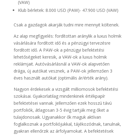
(VAW)
Klub bérletek: 8.000 USD (PAW)- 47.900 USD (VAW)
Csak a gazdagok akarják tudni mire mennyit költenek.
Az alap megfigyelés: fordítottan aránylik a luxus holmik
vásárlására fordított idő és a pénzügyi tervezésre
fordított idő. A PAW-ok a pénzügyi befektetési
lehetőségeket keresik, a VAW-ok a luxus holmik
reklámjait. Autóvásárlásnál a VAW-ok alapvetően
drága, új autókat vesznek, a PAW-ok jellemzően 3
éves használt autókat (optimális ár/érték arány).
Nagyon érdekesek a vizsgált milliomosok befektetési
szokásai. Gyakorlatilag mindenkinek értékpapír
befektetései vannak. Jellemzően ezek hosszú távú
portfoliók, átlagosan 3-5 évig tartják meg őket a
tulajdonosaik. Ugyanakkor ők maguk aktívan
foglalkoznak a portfoliójukkal, tájékozódnak, tanulnak,
gyakran ellenőrzik az árfolyamokat. A befektetések