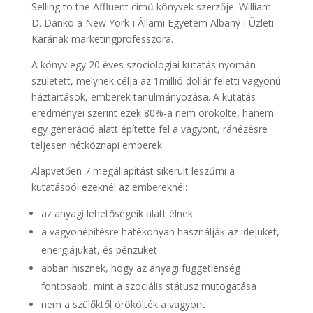
Selling to the Affluent című könyvek szerzője. William
D. Danko a New York-i Állami Egyetem Albany-i Üzleti
Karának marketingprofesszora.
A könyv egy 20 éves szociológiai kutatás nyomán
született, melynek célja az 1millió dollár feletti vagyonú
háztartások, emberek tanulmányozása. A kutatás
eredményei szerint ezek 80%-a nem örökölte, hanem
egy generáció alatt építette fel a vagyont, ránézésre
teljesen hétköznapi emberek.
Alapvetően 7 megállapítást sikerült leszűrni a
kutatásból ezeknél az embereknél:
az anyagi lehetőségeik alatt élnek
a vagyonépítésre hatékonyan használják az idejüket,
energiájukat, és pénzüket
abban hisznek, hogy az anyagi függetlenség
fontosabb, mint a szociális státusz mutogatása
nem a szülőktől örökölték a vagyont