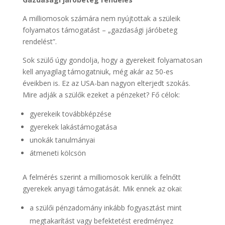
A milliomosok számára nem nyújtottak a szüleik
folyamatos támogatást – „gazdasági járóbeteg
rendelést”.
Sok szülő úgy gondolja, hogy a gyerekeit folyamatosan
kell anyagilag támogatniuk, még akár az 50-es
éveikben is. Ez az USA-ban nagyon elterjedt szokás.
Mire adják a szülők ezeket a pénzeket? Fő célok:
gyerekeik továbbképzése
gyerekek lakástámogatása
unokák tanulmányai
átmeneti kölcsön
A felmérés szerint a milliomosok kerülik a felnőtt
gyerekek anyagi támogatását. Mik ennek az okai:
a szülői pénzadomány inkább fogyasztást mint
megtakarítást vagy befektetést eredményez