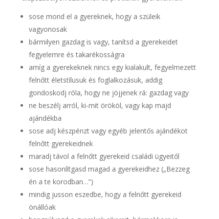
sose mond el a gyereknek, hogy a szüleik
vagyonosak
bármilyen gazdag is vagy, tanítsd a gyerekeidet
fegyelemre és takarékosságra
amíg a gyerekeknek nincs egy kialakult, fegyelmezett
felnőtt életstílusuk és foglalkozásuk, addig
gondoskodj róla, hogy ne jöjjenek rá: gazdag vagy
ne beszélj arról, ki-mit örököl, vagy kap majd
ajándékba
sose adj készpénzt vagy egyéb jelentős ajándékot
felnőtt gyerekeidnek
maradj távol a felnőtt gyerekeid családi ügyeitől
sose hasonlítgasd magad a gyerekeidhez („Bezzeg
én a te korodban…”)
mindig jusson eszedbe, hogy a felnőtt gyerekeid
önállóak