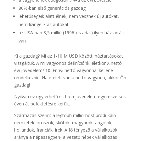
80%-ban első generációs gazdag
lehetőségeik alatt élnek, nem vesznek új autókat,
nem lízingelik az autókat
az USA-ban 3,5 millió (1996-os adat) ilyen háztartás
van
Ki a gazdag? Mi az 1-10 M USD közötti háztartásokat
vizsgáltuk. A mi vagyonos definíciónk: életkor X nettó
évi jövedelem/ 10. Ennyi nettó vagyonnal kellene
rendelkeznie. Ha efelett van a nettó vagyona, akkor Ön
gazdag!
Nyilván ez úgy érhető el, ha a jövedelem egy része sok
éven át befektetésre került.
Származás szerint a legtöbb milliomost produkáló
nemzetek: oroszok, skótok, magyarok, angolok,
hollandok, franciák, írek. A fő tényező a vállalkozók
aránya a népességben- a vezető népek vállalkozás