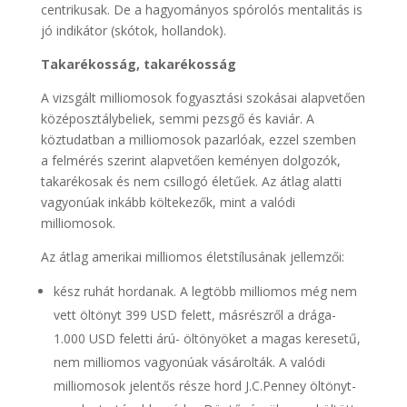
centrikusak. De a hagyományos spórolós mentalitás is
jó indikátor (skótok, hollandok).
Takarékosság, takarékosság
A vizsgált milliomosok fogyasztási szokásai alapvetően
középosztálybeliek, semmi pezsgő és kaviár. A
köztudatban a milliomosok pazarlóak, ezzel szemben
a felmérés szerint alapvetően keményen dolgozók,
takarékosak és nem csillogó életűek. Az átlag alatti
vagyonúak inkább költekezők, mint a valódi
milliomosok.
Az átlag amerikai milliomos életstílusának jellemzői:
kész ruhát hordanak. A legtöbb milliomos még nem
vett öltönyt 399 USD felett, másrészről a drága-
1.000 USD feletti árú- öltönyöket a magas keresetű,
nem milliomos vagyonúak vásárolták. A valódi
milliomosok jelentős része hord J.C.Penney öltönyt-