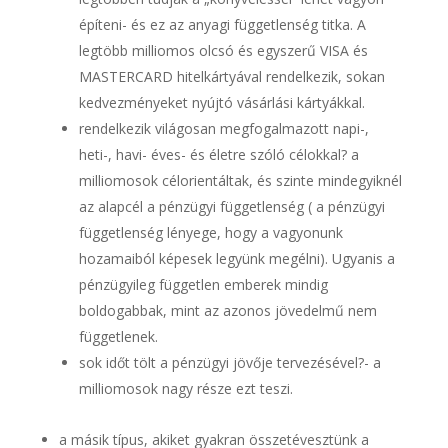
építeni- és ez az anyagi függetlenség titka. A
legtöbb milliomos olcsó és egyszerű VISA és
MASTERCARD hitelkártyával rendelkezik, sokan
kedvezményeket nyújtó vásárlási kártyákkal.
rendelkezik világosan megfogalmazott napi-,
heti-, havi- éves- és életre szóló célokkal? a
milliomosok célorientáltak, és szinte mindegyiknél
az alapcél a pénzügyi függetlenség ( a pénzügyi
függetlenség lényege, hogy a vagyonunk
hozamaiból képesek legyünk megélni). Ugyanis a
pénzügyileg független emberek mindig
boldogabbak, mint az azonos jövedelmű nem
függetlenek.
sok időt tölt a pénzügyi jövője tervezésével?- a
milliomosok nagy része ezt teszi.
a másik típus, akiket gyakran összetévesztünk a