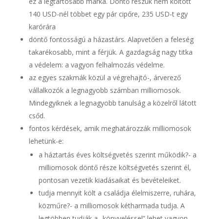
ez a legtartósabb márka. Döntő részük nem költött
140 USD-nél többet egy pár cipőre, 235 USD-t egy
karórára
döntő fontosságú a házastárs. Alapvetően a feleség
takarékosabb, mint a férjük. A gazdagság nagy titka
a védelem: a vagyon felhalmozás védelme.
az egyes szakmák közül a végrehajtó-, árverező
vállalkozók a legnagyobb számban milliomosok.
Mindegyiknek a legnagyobb tanulság a közelről látott
csőd.
fontos kérdések, amik meghatározzák milliomosok
lehetünk-e:
a háztartás éves költségvetés szerint működik?- a
milliomosok döntő része költségvetés szerint él,
pontosan vezetik kiadásaikat és bevételeiket.
tudja mennyit költ a családja élelmiszerre, ruhára,
közműre?- a milliomosok kétharmada tudja. A
legtöbben tudják a „könyveléssel” lehet vagyon