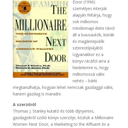
Door (1996)
személyes interjúk
alapján feltárja, hogy
sok milliomos
mindennapi élete távol
áll a luxusautók, kúriák
és magánrepülők
sztereotípiájától.
Ugyanakkor ez a
könyv rácáfol arra a
hiedelemre is, hogy
milliomossá válni
nehéz – bárki
megtanulhatja, hogyan lehet nemcsak gazdaggá válni,
hanem gazdag is maradni.
A szerzőről
Thomas J. Stanley kutató és több díjnyertes,
gazdagokról szóló könyv szerzője, köztük a Millionaire
Women Next Door, a Marketing to the Affluent és a