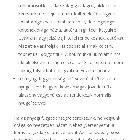
milliomosokkal, a látszólag gazdagok, akik sokat
keresnek, de erejükön felül költenek. Ők nagyon
sokat dolgoznak, sokat keresnek, de rengeteget
költenek drága házra, autóra, high tech kütyükre.
Gyakran nagy jelzálog hitellel rendelkeznek, autóikat
részletre vásárolják. Ha többet akarnak költeni,
többet kell dolgozniuk. A sok munkájuk miatt nincs
idejük élvezni a drága cuccaikat. Ez az életmód nem
sokáig folytatható, és gyakran vezet csődhöz.
az anyagi függetlenség felé vezető út fő része a
nyugdíjterv. Nagyon kevés magas jövedelmű-
alacsony vagyonú család rendelkezik normális
nyugdíjtervvel.
Ha az anyagi függetlenségre törekszünk, ne vegyünk
drága környezetben házat. Nehéz „versenyezni” a
környék gazdag szomszédaival. Az alapszabály: sose
vegyünk olyan otthont, amire több jelzálog kell, mint a