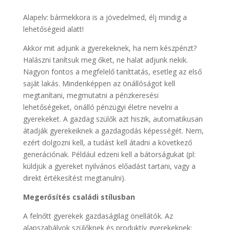
Alapelv: bármekkora is a jövedelmed, élj mindig a
lehetőségeid alatt!
Akkor mit adjunk a gyerekeknek, ha nem készpénzt?
Halászni tanítsuk meg őket, ne halat adjunk nekik.
Nagyon fontos a megfelelő taníttatás, esetleg az első
saját lakás. Mindenképpen az önállóságot kell
megtanítani, megmutatni a pénzkeresési
lehetőségeket, önálló pénzügyi életre nevelni a
gyerekeket. A gazdag szülők azt hiszik, automatikusan
átadják gyerekeiknek a gazdagodás képességét. Nem,
ezért dolgozni kell, a tudást kell átadni a következő
generációnak. Például edzeni kell a bátorságukat (pl:
küldjük a gyereket nyilvános előadást tartani, vagy a
direkt értékesítést megtanulni).
Megerősítés családi stílusban
A felnőtt gyerekek gazdaságilag önellátók. Az
alapszabályok szülőknek és produktív gyerekeknek: