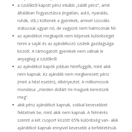
a szülőktől kapott pénz inkább „talált pénz”, amit
általában fogyasztásra (ingatlan, autó, nyaralás,
ruhák, stb.) költenek a gyerekek, amivel szociális
státuszuk ugyan nő, de vagyont nem halmoznak fel.
az ajándékot megkapók nem képesek különbséget
tenni a saját és az ajándékozó szüleik gazdagsága
között. A támogatott gyerekek nem válnak le
anyagilag a szülőkről.
az ajándékot kapók jobban hitelfüggők, mint akik
nem kapnak. Az ajándék nem megkeresett pénz
(mint a hitel esetén), elkényeztet. A milliomosok
mondása: „minden dollárt mi magunk kerestünk
meg”.
akik pénz ajándékot kapnak, sokkal kevesebbet
fektetnek be, mint akik nem kapnak. A felmérés
szerint a két csoport között 65% különbség van- akik
ajándékot kapnak ennyivel kevesebb a befektetésük.