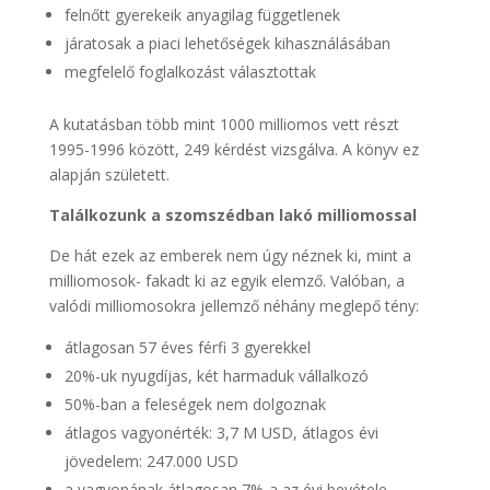
felnőtt gyerekeik anyagilag függetlenek
járatosak a piaci lehetőségek kihasználásában
megfelelő foglalkozást választottak
A kutatásban több mint 1000 milliomos vett részt
1995-1996 között, 249 kérdést vizsgálva. A könyv ez
alapján született.
Találkozunk a szomszédban lakó milliomossal
De hát ezek az emberek nem úgy néznek ki, mint a
milliomosok- fakadt ki az egyik elemző. Valóban, a
valódi milliomosokra jellemző néhány meglepő tény:
átlagosan 57 éves férfi 3 gyerekkel
20%-uk nyugdíjas, két harmaduk vállalkozó
50%-ban a feleségek nem dolgoznak
átlagos vagyonérték: 3,7 M USD, átlagos évi
jövedelem: 247.000 USD
a vagyonának átlagosan 7%-a az évi bevétele