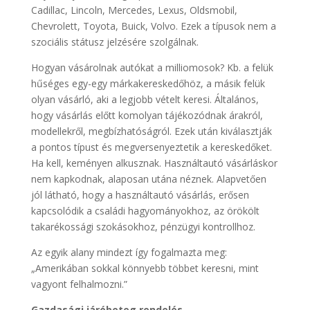
Cadillac, Lincoln, Mercedes, Lexus, Oldsmobil,
Chevrolett, Toyota, Buick, Volvo. Ezek a típusok nem a
szociális státusz jelzésére szolgálnak.
Hogyan vásárolnak autókat a milliomosok? Kb. a felük
hűséges egy-egy márkakereskedőhöz, a másik felük
olyan vásárló, aki a legjobb vételt keresi. Általános,
hogy vásárlás előtt komolyan tájékozódnak árakról,
modellekről, megbízhatóságról. Ezek után kiválasztják
a pontos típust és megversenyeztetik a kereskedőket.
Ha kell, keményen alkusznak. Használtautó vásárláskor
nem kapkodnak, alaposan utána néznek. Alapvetően
jól látható, hogy a használtautó vásárlás, erősen
kapcsolódik a családi hagyományokhoz, az örökölt
takarékossági szokásokhoz, pénzügyi kontrollhoz.
Az egyik alany mindezt így fogalmazta meg:
„Amerikában sokkal könnyebb többet keresni, mint
vagyont felhalmozni.”
Gazdasági járóbeteg rendelés