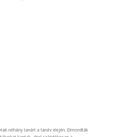
vtak néhány tanárt a tanév elején. Elmondták
sztályokat kaptak, ahol szándékosan a