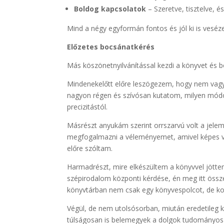
Boldog kapcsolatok
– Szeretve, tisztelve, é
Mind a négy egyformán fontos és jól ki is veséz
Előzetes bocsánatkérés
Más köszönetnyilvánítással kezdi a könyvet és bo
Mindenekelőtt előre leszögezem, hogy nem vagyo
nagyon régen és szívósan kutatom, milyen módo
precizitástól.
Másrészt anyukám szerint orrszarvú volt a jelem
megfogalmazni a véleményemet, amivel képes va
előre szóltam.
Harmadrészt, mire elkészültem a könyvvel jött
szépirodalom központi kérdése, én meg itt össz
könyvtárban nem csak egy könyvespolcot, de kom
Végül, de nem utolsósorban, miután eredetileg k
túlságosan is belemegyek a dolgok tudományos h