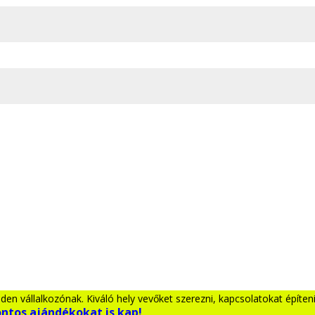
den vállalkozónak. Kiváló hely vevőket szerezni, kapcsolatokat építen
ontos ajándékokat is kap!