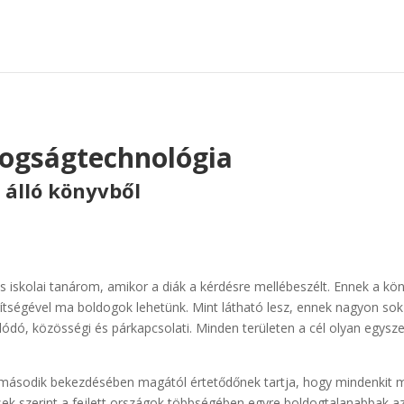
dogságtechnológia
t álló könyvből
nos iskolai tanárom, amikor a diák a kérdésre mellébeszélt. Ennek a
tségével ma boldogok lehetünk. Mint látható lesz, ennek nagyon sok 
ó, közösségi és párkapcsolati. Minden területen a cél olyan egysze
 második bekezdésében magától értetődőnek tartja, hogy mindenkit me
ek szerint a fejlett országok többségében egyre boldogtalanabbak a