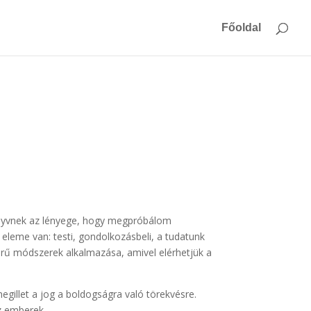
Főoldal
 könyvnek az lényege, hogy megpróbálom
eleme van: testi, gondolkozásbeli, a tudatunk
rű módszerek alkalmazása, amivel elérhetjük a
gillet a jog a boldogságra való törekvésre.
z emberek.