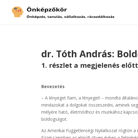
dr. Tóth András: Bol
1. részlet a megjelenés előt
Bevezetés
– A lényeget fiam, a lényeget! – mondta általá
mindazokat a dolgokat összeszedni, aminek segí
mélyére ható, életmódhoz és munkához kapcsolód
boldogságot.
Az Amerikai Függetlenségi Nyilatkozat rögtön a
Ezzel szemben az elmúlt ötven évben a felmérés