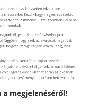
 soha nem hagy ki egyetlen edzést sem, a
ét a meccsekbe. Kezd kihagyni egyes edzéseket.
övekszik a teljesítménye. Ezzel szemben Pál nem
gazat mondtak.
 magunktól, jelentősen befolyásolhatja a
tól függően, hogy ezek az elvárások negatívak
azi hölgyet „farag” csupán azáltal, hogy hisz
nyidomítás keretében zajlott. Kísérleti
tkányaik rendkívül intelligensek, a másik felének
 volt. Ugyanakkor a kísérlet során az okosnak
atkányok teljesítményét is erősen befolyásolják.
n a megjelenéséről!