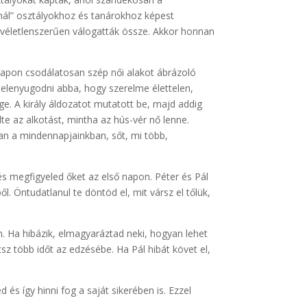
mál” osztályokhoz és tanárokhoz képest
t véletlenszerűen válogatták össze. Akkor honnan
 napon csodálatosan szép női alakot ábrázoló
 belenyugodni abba, hogy szerelme élettelen,
e. A király áldozatot mutatott be, majd addig
e az alkotást, mintha az hús-vér nő lenne.
 van a mindennapjainkban, sőt, mi több,
s megfigyeled őket az első napon. Péter és Pál
l. Öntudatlanul te döntöd el, mit vársz el tőlük,
. Ha hibázik, elmagyaráztad neki, hogyan lehet
tsz több időt az edzésébe. Ha Pál hibát követ el,
 és így hinni fog a saját sikerében is. Ezzel