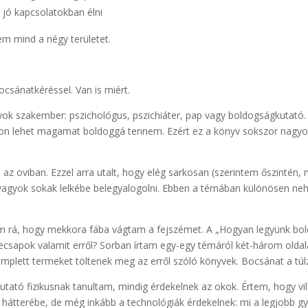
s jó kapcsolatokban élni
em mind a négy területet.
csánatkéréssel. Van is miért.
k szakember: pszichológus, pszichiáter, pap vagy boldogságkutató.
n lehet magamat boldoggá tennem. Ezért ez a könyv sokszor nagyon 
 az oviban. Ezzel arra utalt, hogy elég sarkosan (szerintem őszinté
gyok sokak lelkébe belegyalogolni. Ebben a témában különösen nehé
em rá, hogy mekkora fába vágtam a fejszémet. A „Hogyan legyünk bo
ecsapok valamit erről? Sorban írtam egy-egy témáról két-három oldal
plett termeket töltenek meg az erről szóló könyvek. Bocsánat a túl
utató fizikusnak tanultam, mindig érdekelnek az okok. Értem, hogy vil
átterébe, de még inkább a technológiák érdekelnek: mi a legjobb gy