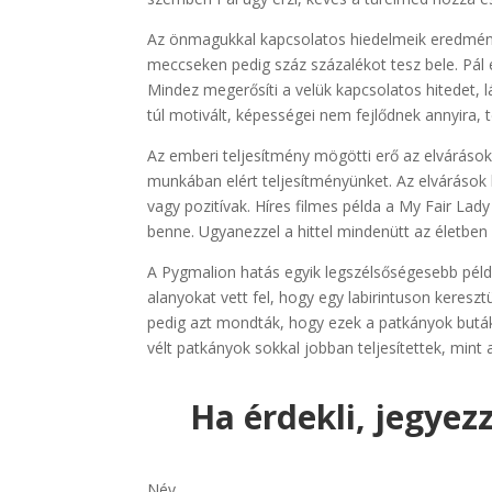
Az önmagukkal kapcsolatos hiedelmeik eredménye
meccseken pedig száz százalékot tesz bele. Pál 
Mindez megerősíti a velük kapcsolatos hitedet, 
túl motivált, képességei nem fejlődnek annyira,
Az emberi teljesítmény mögötti erő az elvárások 
munkában elért teljesítményünket. Az elvárások 
vagy pozitívak. Híres filmes példa a My Fair Lady
benne. Ugyanezzel a hittel mindenütt az életben 
A Pygmalion hatás egyik legszélsőségesebb példá
alanyokat vett fel, hogy egy labirintuson keresz
pedig azt mondták, hogy ezek a patkányok buták.
vélt patkányok sokkal jobban teljesítettek, mint
Ha érdekli, jegyez
Név