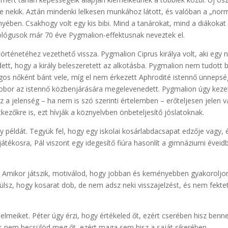
 nekik. Aztán mindenki lelkesen munkához látott, és valóban a „nor
ényében. Csakhogy volt egy kis bibi. Mind a tanárokat, mind a diákoka
hológusok már 70 éve Pygmalion-effektusnak neveztek el.
történetéhez vezethető vissza. Pygmalion Ciprus királya volt, aki egy
dett, hogy a király beleszeretett az alkotásba. Pygmalion nem tudott
gos nőként bánt vele, míg el nem érkezett Aphrodité istennő ünnepség
obor az istennő közbenjárására megelevenedett. Pygmalion úgy kezelt
Ez a jelenség – ha nem is szó szerinti értelemben – erőteljesen jelen
kezőkre is, ezt hívják a köznyelvben önbeteljesítő jóslatoknak.
éldát. Tegyük fel, hogy egy iskolai kosárlabdacsapat edzője vagy, é
játékosra, Pál viszont egy idegesítő fiúra hasonlít a gimnáziumi éveidbő
d. Amikor játszik, motiválod, hogy jobban és keményebben gyakoroljon
örülsz, hogy kosarat dob, de nem adsz neki visszajelzést, és nem fekte
elmeiket. Péter úgy érzi, hogy értékeled őt, ezért cserében hisz benned
s nem becsülöd meg őt, ezért maga sem hisz a saját sikerében.