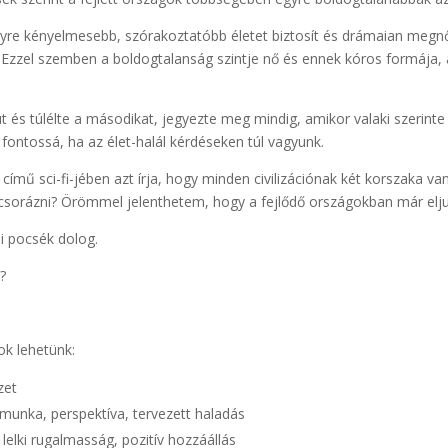
egyre kényelmesebb, szórakoztatóbb életet biztosít és drámaian megnő
 Ezzel szemben a boldogtalanság szintje nő és ennek kóros formája, 
t és túlélte a másodikat, jegyezte meg mindig, amikor valaki szerint
 fontossá, ha az élet-halál kérdéseken túl vagyunk.
mű sci-fi-jében azt írja, hogy minden civilizációnak két korszaka va
sorázni? Örömmel jelenthetem, hogy a fejlődő országokban már elju
ni pocsék dolog.
?
ok lehetünk:
zet
 munka, perspektíva, tervezett haladás
lelki rugalmasság, pozitív hozzáállás