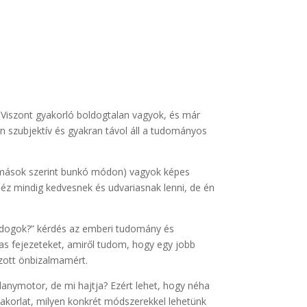
 Viszont gyakorló boldogtalan vagyok, és már
szubjektív és gyakran távol áll a tudományos
n, mások szerint bunkó módon) vagyok képes
z mindig kedvesnek és udvariasnak lenni, de én
ldogok?” kérdés az emberi tudomány és
as fejezeteket, amiről tudom, hogy egy jobb
zott önbizalmamért.
lanymotor, de mi hajtja? Ezért lehet, hogy néha
akorlat, milyen konkrét módszerekkel lehetünk