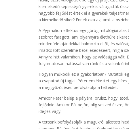
kiemelkedő képességű gyereket válogatták össze
nagyobb fejlődést értek el a gyerekek teljesítm
a kiemelkedő siker? Ennek oka az, amit a pszic
A Pygmalion-effektus egy görög mitológiai alak 
szobrot faragott, ami olyannyira élethűre sikere
mindenféle ajándékkal halmozta el őt, és valósá
imádkozott szerelme beteljesedéséért, míg a sz
Annyira hitt valamiben, hogy az valósággá vált. 
folyamatosan hatással van ránk és a velünk érint
Hogyan működik ez a gyakorlatban? Mutatok egy p
a csapatod új tagjai. Péter emlékeztet egy híres 
a meggyőződésed befolyásolja a tetteidet.
Amikor Péter belép a pályára, örülsz, hogy láto
fejlődnie. Amikor Pál bejön, alig veszed észre, 
ideges vagy.
A tetteink befolyásolják a magukról alkotott hied
szemben Pál úgy érzi, kevés a türelmed hozzá é