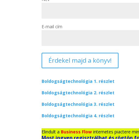
E-mail cím
Boldogságtechnológia 1. részlet
Boldogságtechnológia 2. részlet
Boldogságtechnológia 3. részlet
Boldogságtechnológia 4. részlet
Elindult a
Business Flow
internetes piactere min
Most ingyen regisztrálhat és rögtön f