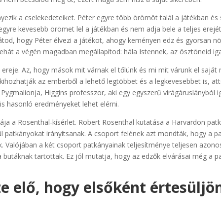
zik a cselekedeteiket. Péter egyre több örömöt talál a játékban és
egyre kevesebb örömet lel a játékban és nem adja bele a teljes erej
látod, hogy Péter élvezi a játékot, ahogy keményen edz és gyorsan n
 tehát a végén magadban megállapítod: hála Istennek, az ösztöneid i
ereje. Az, hogy mások mit várnak el tőlünk és mi mit várunk el saját
kihozhatják az emberből a lehető legtöbbet és a legkevesebbet is, at
 Pygmalionja, Higgins professzor, aki egy egyszerű virágáruslányból ig
is hasonló eredményeket lehet elérni.
ja a Rosenthal-kísérlet. Robert Rosenthal kutatása a Harvardon patká
tül patkányokat irányítsanak. A csoport felének azt mondták, hogy a pa
 Valójában a két csoport patkányainak teljesítménye teljesen azonos
 a butáknak tartottak. Ez jól mutatja, hogy az edzők elvárásai még a p
ze elő, hogy elsőként értesüljö