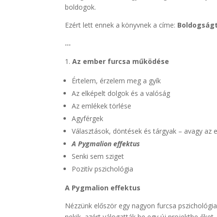
boldogok.
Ezért lett ennek a könyvnek a címe:
Boldogság
…
Az ember furcsa működése
Értelem, érzelem meg a gyík
Az elképelt dolgok és a valóság
Az emlékek törlése
Agyférgek
Választások, döntések és tárgyak – avagy az e
A Pygmalion effektus
Senki sem sziget
Pozitív pszichológia
A Pygmalion
effektus
Nézzünk először egy nagyon furcsa pszichológiai
nekik, azért válogatták be egy új projektbe őket