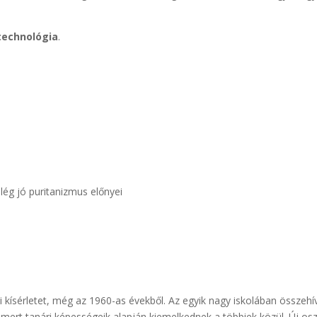
technológia
.
lég jó puritanizmus előnyei
 kísérletet, még az 1960-as évekből. Az egyik nagy iskolában összehí
, mert tanári képességeik alapján kiemelkednek a többiek közül. Új o