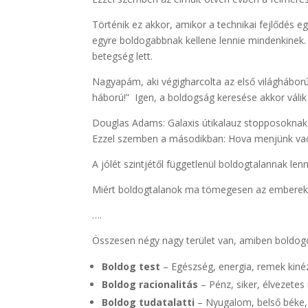
Történik ez akkor, amikor a technikai fejlődés 
egyre boldogabbnak kellene lennie mindenkinek.
betegség lett.
Nagyapám, aki végigharcolta az első világháború
háború!” Igen, a boldogság keresése akkor válik
Douglas Adams: Galaxis útikalauz stopposoknak cí
Ezzel szemben a másodikban: Hova menjünk vac
A jólét szintjétől függetlenül boldogtalannak len
Miért boldogtalanok ma tömegesen az emberek
….
Összesen négy nagy terület van, amiben boldog
Boldog test
– Egészség, energia, remek kiné
Boldog racionalitás
– Pénz, siker, élvezetes
Boldog tudatalatti
– Nyugalom, belső béke, 