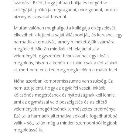
számára. Ezért, hogy jobban hallja és megértse
kollégáját, próbálja megragadni, mire gondol, amikor
bizonyos szavakat használ.
Miután valóban meghallgatta kollégája elképzelését,
elkezdheti kifejteni a saját álláspontját, és kereshet egy
harmadik alternatívát, amely mindkettőjük számára
megfelelő. Miután mindkét fél felajánlotta a
véleményét, egyszerűen felbukkanhat egy ideális
megoldás, hiszen a konfliktus talán csak azért alakult
ki, mert nem értetted meg megfelelően a másik felet.
Néha azonban kompromisszumra van szükség. Ez
nem azt jelenti, hogy az egyik fél veszít, inkább
kölcsönös megértésnek és nyitottságnak kell lennie,
ami az egymással való beszélgetés és az eltérő
vélemények megértésének természetes eredménye.
Ezáltal a harmadik alternatíva sokkal elfogadhatóbbá
válik – sőt, talán még a minden szempontból legjobb
megoldássá is.