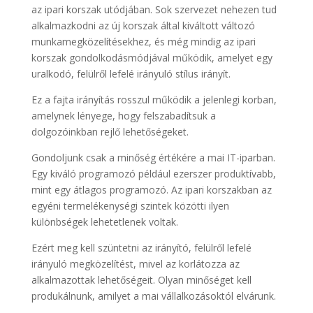
az ipari korszak utódjában. Sok szervezet nehezen tud
alkalmazkodni az új korszak által kiváltott változó
munkamegközelítésekhez, és még mindig az ipari
korszak gondolkodásmódjával működik, amelyet egy
uralkodó, felülről lefelé irányuló stílus irányít.
Ez a fajta irányítás rosszul működik a jelenlegi korban,
amelynek lényege, hogy felszabadítsuk a
dolgozóinkban rejlő lehetőségeket.
Gondoljunk csak a minőség értékére a mai IT-iparban.
Egy kiváló programozó például ezerszer produktívabb,
mint egy átlagos programozó. Az ipari korszakban az
egyéni termelékenységi szintek közötti ilyen
különbségek lehetetlenek voltak.
Ezért meg kell szüntetni az irányító, felülről lefelé
irányuló megközelítést, mivel az korlátozza az
alkalmazottak lehetőségeit. Olyan minőséget kell
produkálnunk, amilyet a mai vállalkozásoktól elvárunk.