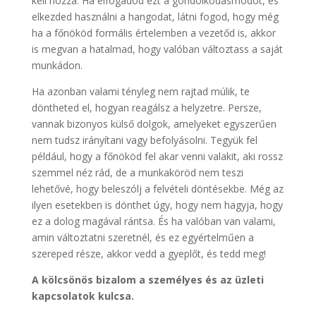
kell hozzá. Ha elfogadod ezt a gondolkodásmódot, és
elkezded használni a hangodat, látni fogod, hogy még
ha a főnököd formális értelemben a vezetőd is, akkor
is megvan a hatalmad, hogy valóban változtass a saját
munkádon.
Ha azonban valami tényleg nem rajtad múlik, te
döntheted el, hogyan reagálsz a helyzetre. Persze,
vannak bizonyos külső dolgok, amelyeket egyszerűen
nem tudsz irányítani vagy befolyásolni. Tegyük fel
például, hogy a főnököd fel akar venni valakit, aki rossz
szemmel néz rád, de a munkaköröd nem teszi
lehetővé, hogy beleszólj a felvételi döntésekbe. Még az
ilyen esetekben is dönthet úgy, hogy nem hagyja, hogy
ez a dolog magával rántsa. És ha valóban van valami,
amin változtatni szeretnél, és ez egyértelműen a
szereped része, akkor vedd a gyeplőt, és tedd meg!
A kölcsönös bizalom a személyes és az üzleti
kapcsolatok kulcsa.