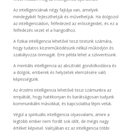
Az intelligenciának négy fajtája van, amelyek
mindegyikét fejleszthetjük és művelhetjük. Ha dolgozol
az intelligenciádon, felfedezed az erősségeidet, és ez a
felfedezés vezet el a hangodhoz.
A fizikai intelligencia lehetővé teszi testünk számára,
hogy tudatos közreműködésünk nélkül működjön és
szabályozza önmagát. Erre példa lehet a szívverésünk.
A mentális intelligencia az absztrakt gondolkodásra és
a dolgok, emberek és helyzetek elemzésére való
képességünk.
Az érzelmi intelligencia lehetővé teszi számunkra az
empátiát, hogy hatékonyan és barátságosan tudjunk
kommunikálni másokkal, és kapcsolatba lépni velük.
Végül a spirituális intelligencia olyasvalami, amire a
legtöbb ember nem fordít sok időt, de mégis nagy
értéket képvisel. Valójában ez az intelligencia többi