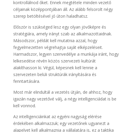
kontrollálnod őket. Ennek megtétele minden vezető
céljainak középpontjában áll. Az alább felsorolt négy
szerep betöltésével jó úton haladhatsz.
Először is szükséged lesz egy olyan jövőképre és
stratégiára, amely irányt szab az alkalmazottaidnak.
Másodszor, példát kell mutatnia azzal, hogy
fegyelmezetten végrehajtja saját elképzeléseit.
Harmadszor, legyen szenvedélye a munkája iránt, hogy
lelkesedése révén közös szervezeti kultúrát
alakíthasson ki. Végül, képesnek kell lennie a
szervezeten belüli struktúrák irányítására és
fenntartására.
Most már elindultál a vezetés útján, de ahhoz, hogy
igazán nagy vezetővé válj, a négy intelligenciádat is be
kell vonnod.
Az intelligenciáinkat az egyéni nagyság elérése
érdekében alkalmazzuk; egy vezetőnek ugyanezt a
alapelvet kell alkalmaznia a vállalatára is, ez a taktika