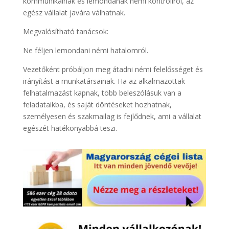
kommunikálnak és lemondanak némi kontrollról, az
egész vállalat javára válhatnak.
Megvalósítható tanácsok:
Ne féljen lemondani némi hatalomról.
Vezetőként próbáljon meg átadni némi felelősséget és
irányítást a munkatársainak. Ha az alkalmazottak
felhatalmazást kapnak, több beleszólásuk van a
feladataikba, és saját döntéseket hozhatnak,
személyesen és szakmailag is fejlődnek, ami a vállalat
egészét hatékonyabbá teszi.