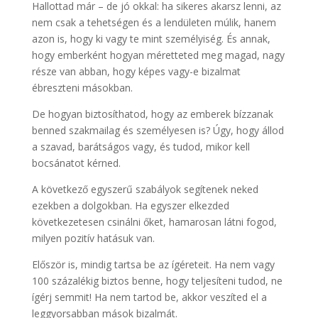
Hallottad már – de jó okkal: ha sikeres akarsz lenni, az
nem csak a tehetségen és a lendületen múlik, hanem
azon is, hogy ki vagy te mint személyiség. És annak,
hogy emberként hogyan méretteted meg magad, nagy
része van abban, hogy képes vagy-e bizalmat
ébreszteni másokban.
De hogyan biztosíthatod, hogy az emberek bízzanak
benned szakmailag és személyesen is? Úgy, hogy állod
a szavad, barátságos vagy, és tudod, mikor kell
bocsánatot kérned.
A következő egyszerű szabályok segítenek neked
ezekben a dolgokban. Ha egyszer elkezded
következetesen csinálni őket, hamarosan látni fogod,
milyen pozitív hatásuk van.
Először is, mindig tartsa be az ígéreteit. Ha nem vagy
100 százalékig biztos benne, hogy teljesíteni tudod, ne
ígérj semmit! Ha nem tartod be, akkor veszíted el a
leggyorsabban mások bizalmát.