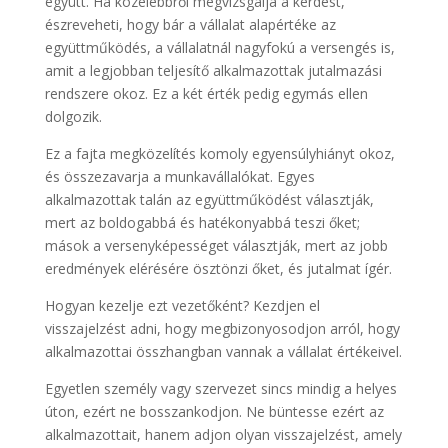
együtt. Ha közelebbről megvizsgálja a kérdést,
észreveheti, hogy bár a vállalat alapértéke az
együttműködés, a vállalatnál nagyfokú a versengés is,
amit a legjobban teljesítő alkalmazottak jutalmazási
rendszere okoz. Ez a két érték pedig egymás ellen
dolgozik.
Ez a fajta megközelítés komoly egyensúlyhiányt okoz,
és összezavarja a munkavállalókat. Egyes
alkalmazottak talán az együttműködést választják,
mert az boldogabbá és hatékonyabbá teszi őket;
mások a versenyképességet választják, mert az jobb
eredmények elérésére ösztönzi őket, és jutalmat ígér.
Hogyan kezelje ezt vezetőként? Kezdjen el
visszajelzést adni, hogy megbizonyosodjon arról, hogy
alkalmazottai összhangban vannak a vállalat értékeivel.
Egyetlen személy vagy szervezet sincs mindig a helyes
úton, ezért ne bosszankodjon. Ne büntesse ezért az
alkalmazottait, hanem adjon olyan visszajelzést, amely