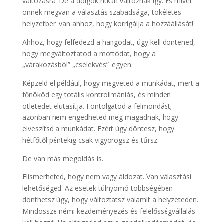
változásra. De a dolgok ritkán változnak így. És mivel
önnek megvan a választás szabadsága, tökéletes
helyzetben van ahhoz, hogy korrigálja a hozzáállását!
Ahhoz, hogy felfedezd a hangodat, úgy kell döntened,
hogy megváltoztatod a mottódat, hogy a
„várakozásból” „cselekvés” legyen.
Képzeld el például, hogy megveted a munkádat, mert a
főnököd egy totális kontrollmániás, és minden
ötletedet elutasítja. Fontolgatod a felmondást;
azonban nem engedheted meg magadnak, hogy
elveszítsd a munkádat. Ezért úgy döntesz, hogy
hétfőtől péntekig csak vigyorogsz és tűrsz.
De van más megoldás is.
Elismerheted, hogy nem vagy áldozat. Van választási
lehetőséged. Az esetek túlnyomó többségében
dönthetsz úgy, hogy változtatsz valamit a helyzeteden.
Mindössze némi kezdeményezés és felelősségvállalás