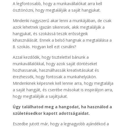
A legfontosabb, hogy a munkavállalókat arra kell
ösztönözni, hogy megtalálják a saját hangjukat.
Mindenki nagyszerű akar lenni a munkájában, de csak
azok lehetnek igazán sikeresek, akik megtalálják a
hangjukat, és szokássá teszik erősségeik
kihasználását. Ennek a belső hangnak a megtalálása a
8. szokás. Hogyan kell ezt csinálni?
Azzal kezdődik, hogy tisztelettel bánunk a
munkavállalókkal, hogy azok saját döntéseket
hozhassanak, használhassák kreativitásukat és
érezhessék, hogy fontosak a munkahelyükön.
Mindenkinek képesnek kell lennie arra, hogy megtalálja
a saját hangját, és cserébe másokat is inspiráljon arra,
hogy megtalálják a sajátjukat.
Úgy találhatod meg a hangodat, ha használod a
születésedkor kapott adottságaidat.
Eszedbe jutott már, hogy a legnagyobb ajándékod a