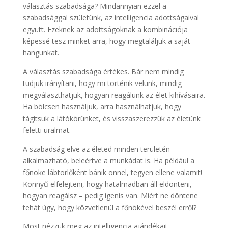
választás szabadsága? Mindannyian ezzel a
szabadsággal születünk, az intelligencia adottságaival
együtt. Ezeknek az adottságoknak a kombinációja
képessé tesz minket arra, hogy megtaláljuk a saját
hangunkat.
A választás szabadsága értékes. Bár nem mindig
tudjuk irányítani, hogy mi történik velünk, mindig
megválaszthatjuk, hogyan reagálunk az élet kihívásaira.
Ha bölcsen használjuk, arra használhatjuk, hogy
tágítsuk a látókörünket, és visszaszerezzük az életünk
feletti uralmat.
A szabadság elve az életed minden területén
alkalmazható, beleértve a munkádat is. Ha például a
főnöke lábtörlőként bánik önnel, tegyen ellene valamit!
Könnyű elfelejteni, hogy hatalmadban áll eldönteni,
hogyan reagálsz – pedig igenis van. Miért ne döntene
tehát úgy, hogy közvetlenül a főnökével beszél erről?
Most nézzük meg az intelligencia ajándékait.