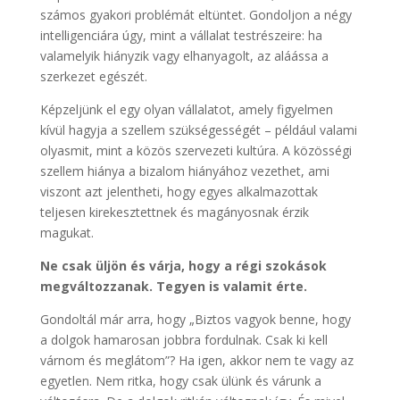
számos gyakori problémát eltüntet. Gondoljon a négy
intelligenciára úgy, mint a vállalat testrészeire: ha
valamelyik hiányzik vagy elhanyagolt, az aláássa a
szerkezet egészét.
Képzeljünk el egy olyan vállalatot, amely figyelmen
kívül hagyja a szellem szükségességét – például valami
olyasmit, mint a közös szervezeti kultúra. A közösségi
szellem hiánya a bizalom hiányához vezethet, ami
viszont azt jelentheti, hogy egyes alkalmazottak
teljesen kirekesztettnek és magányosnak érzik
magukat.
Ne csak üljön és várja, hogy a régi szokások
megváltozzanak. Tegyen is valamit érte.
Gondoltál már arra, hogy „Biztos vagyok benne, hogy
a dolgok hamarosan jobbra fordulnak. Csak ki kell
várnom és meglátom”? Ha igen, akkor nem te vagy az
egyetlen. Nem ritka, hogy csak ülünk és várunk a