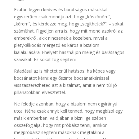
Ezután legyen kedves és barátságos másokkal –
egyszerűen csak mondja azt, hogy „köszönöm”,
„kérem”, és kérdezze meg, hogy „segíthetek?”. – sokat
számíthat. Figyeljen arra is, hogy mit mond azokról az
emberekről, akik nincsenek a közelben, mivel a
pletykálkodás mérgező és káros a bizalom
kialakulására. Ehelyett használjon meleg és barátságos
szavakat. Ez sokat fog segíteni.
Ráadásul az is hihetetlenül hatásos, ha képes vagy
bocsánatot kérni; egy őszinte bocsánatkéréssel
visszaszerezheted azt a bizalmat, amit a nem túl jó
pillanatokban elvesztettél.
Ne feledje azonban, hogy a bizalom nem egyirányú
utca. Néha csak annyit kell tenned, hogy megbízol egy
másik emberben. Valójában a bízni ige szépen
összefoglalja, hogy mit próbálsz tenni, amikor
megpróbálsz segíteni másoknak megtalálni a