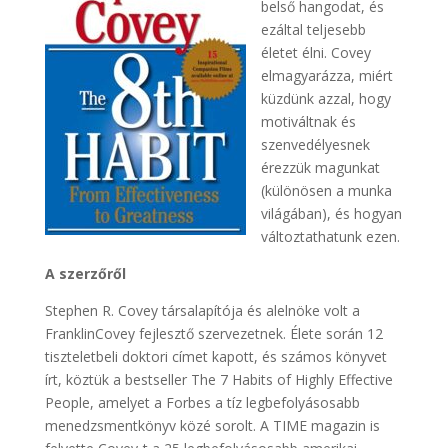
belső hangodat, és
ezáltal teljesebb
életet élni. Covey
elmagyarázza, miért
küzdünk azzal, hogy
motiváltnak és
szenvedélyesnek
érezzük magunkat
(különösen a munka
világában), és hogyan
változtathatunk ezen.
A szerzőről
Stephen R. Covey társalapítója és alelnöke volt a
FranklinCovey fejlesztő szervezetnek. Élete során 12
tiszteletbeli doktori címet kapott, és számos könyvet
írt, köztük a bestseller The 7 Habits of Highly Effective
People, amelyet a Forbes a tíz legbefolyásosabb
menedzsmentkönyv közé sorolt. A TIME magazin is