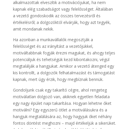
alkalmazottak elveszítik a motivációjukat, ha nem
kapnak elég szabadságot vagy felelősséget. Általában
a vezető gondoskodik az összes tervezésről és
értékelésről; a dolgozóktól elvárják, hogy azt tegyék,
amit mondanak nekik.
Ha azonban a munkavállalók megosztják a
felelősséget és az irányítást a vezetőjükkel,
motiváltabbnak fogják érezni magukat, és ahogy teljes
potenciáljuk és tehetségük kezd kibontakozni, végül
megtalálják a hangjukat. Amikor a vezető átenged egy
kis kontrollt, a dolgozók felhatalmazást és támogatást
kapnak, mert úgy érzik, hogy megbíznak bennük.
Gondoljunk csak egy takarító cégre, ahol rengeteg
motiválatlan dolgozó van, akiknek egyetlen feladata
egy nagy épület napi takarítása. Hogyan lehetne őket
motiválni? Egy egyszerű ötlet a motiválásukra és a
hangjuk megtalálására az, hogy hagyjuk őket néhány
fontos döntést meghozni – majd értékeljük a sikerüket.