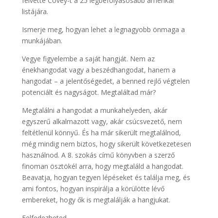
felvette Covey-t a 25 legbefolyásosabb amerikai
listájára.
Ismerje meg, hogyan lehet a legnagyobb önmaga a
munkájában.
Vegye figyelembe a saját hangját. Nem az
énekhangodat vagy a beszédhangodat, hanem a
hangodat – a jelentőségedet, a benned rejlő végtelen
potenciált és nagyságot. Megtaláltad már?
Megtalálni a hangodat a munkahelyeden, akár
egyszerű alkalmazott vagy, akár csúcsvezető, nem
feltétlenül könnyű. És ha már sikerült megtalálnod,
még mindig nem biztos, hogy sikerült következetesen
használnod. A 8. szokás című könyvben a szerző
finoman ösztökél arra, hogy megtaláld a hangodat.
Beavatja, hogyan tegyen lépéseket és találja meg, és
ami fontos, hogyan inspirálja a körülötte lévő
embereket, hogy ők is megtalálják a hangjukat.
Felfedezheted