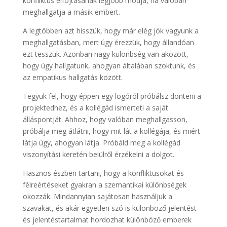
konfliktus elfojtásának legjobb módja, ha valóban
meghallgatja a másik embert.
A legtöbben azt hisszük, hogy már elég jók vagyunk a
meghallgatásban, mert úgy érezzük, hogy állandóan
ezt tesszük. Azonban nagy különbség van aközött,
hogy úgy hallgatunk, ahogyan általában szoktunk, és
az empatikus hallgatás között.
Tegyük fel, hogy éppen egy logóról próbálsz dönteni a
projektedhez, és a kollégád ismerteti a saját
álláspontját. Ahhoz, hogy valóban meghallgasson,
próbálja meg átlátni, hogy mit lát a kollégája, és miért
látja úgy, ahogyan látja. Próbáld meg a kollégád
viszonyítási keretén belülről érzékelni a dolgot.
Hasznos észben tartani, hogy a konfliktusokat és
félreértéseket gyakran a szemantikai különbségek
okozzák. Mindannyian sajátosan használjuk a
szavakat, és akár egyetlen szó is különböző jelentést
és jelentéstartalmat hordozhat különböző emberek