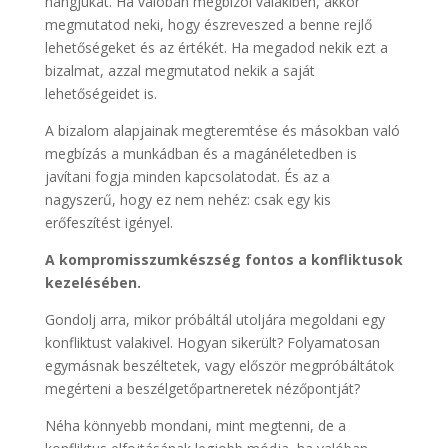
hangjukat. Ha valóban megbízol valakiben, akkor
megmutatod neki, hogy észreveszed a benne rejlő
lehetőségeket és az értékét. Ha megadod nekik ezt a
bizalmat, azzal megmutatod nekik a saját
lehetőségeidet is.
A bizalom alapjainak megteremtése és másokban való
megbízás a munkádban és a magánéletedben is
javítani fogja minden kapcsolatodat. És az a
nagyszerű, hogy ez nem nehéz: csak egy kis
erőfeszítést igényel.
A kompromisszumkészség fontos a konfliktusok
kezelésében.
Gondolj arra, mikor próbáltál utoljára megoldani egy
konfliktust valakivel. Hogyan sikerült? Folyamatosan
egymásnak beszéltetek, vagy először megpróbáltátok
megérteni a beszélgetőpartneretek nézőpontját?
Néha könnyebb mondani, mint megtenni, de a