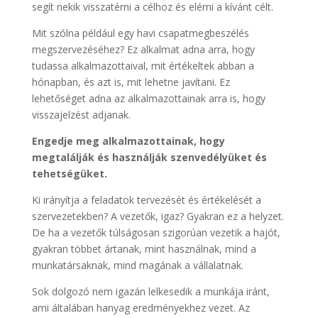
segít nekik visszatérni a célhoz és elérni a kívánt célt.
Mit szólna például egy havi csapatmegbeszélés
megszervezéséhez? Ez alkalmat adna arra, hogy
tudassa alkalmazottaival, mit értékeltek abban a
hónapban, és azt is, mit lehetne javítani. Ez
lehetőséget adna az alkalmazottainak arra is, hogy
visszajelzést adjanak.
Engedje meg alkalmazottainak, hogy
megtalálják és használják szenvedélyüket és
tehetségüket.
Ki irányítja a feladatok tervezését és értékelését a
szervezetekben? A vezetők, igaz? Gyakran ez a helyzet.
De ha a vezetők túlságosan szigorúan vezetik a hajót,
gyakran többet ártanak, mint használnak, mind a
munkatársaknak, mind magának a vállalatnak.
Sok dolgozó nem igazán lelkesedik a munkája iránt,
ami általában hanyag eredményekhez vezet. Az