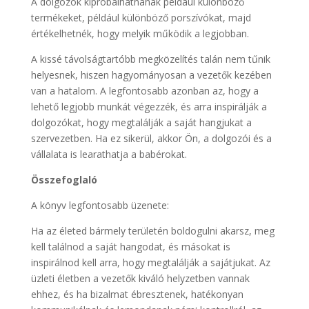
A dolgozók kipróbálhatnának például különböző
termékeket, például különböző porszívókat, majd
értékelhetnék, hogy melyik működik a legjobban.
A kissé távolságtartóbb megközelítés talán nem tűnik
helyesnek, hiszen hagyományosan a vezetők kezében
van a hatalom. A legfontosabb azonban az, hogy a
lehető legjobb munkát végezzék, és arra inspirálják a
dolgozókat, hogy megtalálják a saját hangjukat a
szervezetben. Ha ez sikerül, akkor Ön, a dolgozói és a
vállalata is learathatja a babérokat.
Összefoglaló
A könyv legfontosabb üzenete:
Ha az életed bármely területén boldogulni akarsz, meg
kell találnod a saját hangodat, és másokat is
inspirálnod kell arra, hogy megtalálják a sajátjukat. Az
üzleti életben a vezetők kiváló helyzetben vannak
ehhez, és ha bizalmat ébresztenek, hatékonyan