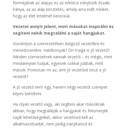
formájának az alapja; ez az erkölcsi iránytűnk északi
iránya, az az alap késztetés, amely arra indít minket,
hogy az élet értelmét keressük.
Vezetni annyit jelent, mint másokat inspirálni és
segíteni nekik megtalálni a saját hangjukat.
Gondoljon a szervezetében dolgozó vezetőkre és
menedzserekre. Hatékonyak? Ön maga is jó vezető?
Minden szervezetnek vannak vezetői – és mégis, mint
mindannyian tudjuk, egyesek sokkal jobbak, mint
mások. Pontosan mi az, ami jó vezetővé teszi a jó
vezetőt?
A jó vezető nem egy, hanem négy vezetői szerepet
képes betölteni.
Ha olyan vezető vagy, aki segíteni akar másoknak
abban, hogy megtalálják a hangjukat és felismerjék
saját lehetőségeiket, akkor vezetned kell az
alkalmazottaidat, nem pedig irányítanod és