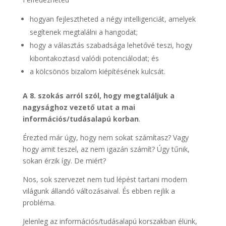
hogyan fejlesztheted a négy intelligenciát, amelyek
segítenek megtalálni a hangodat;
hogy a választás szabadsága lehetővé teszi, hogy
kibontakoztasd valódi potenciálodat; és
a kölcsönös bizalom kiépítésének kulcsát.
A 8. szokás arról szól, hogy megtaláljuk a
nagysághoz vezető utat a mai
információs/tudásalapú korban
.
Érezted már úgy, hogy nem sokat számítasz? Vagy
hogy amit teszel, az nem igazán számít? Úgy tűnik,
sokan érzik így. De miért?
Nos, sok szervezet nem tud lépést tartani modern
világunk állandó változásaival. És ebben rejlik a
probléma.
Jelenleg az információs/tudásalapú korszakban élünk,